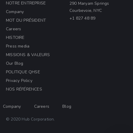
NOTRE ENTREPRISE
290 Maryam Springs
Courbevoie, NYC
Company
+1 827 48 89
MOT DU PRÉSIDENT
Careers
HISTOIRE
Press media
MISSIONS & VALEURS
Notre équipe est là pour
Our Blog
répondre à vos questions. Posez-
POLITIQUE QHSE
nous toutes vos questions !
Privacy Policy
NOS RÉFÉRENCES
Bonjour, comment puis-je vous
aider ?
Company
Careers
Blog
© 2020 Hub Corporation.