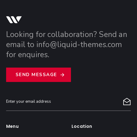
Looking for collaboration? Send an
email to
info@liquid-themes.com
for enquires.
S
E
N
D
M
E
S
S
A
G
E
Menu
Location