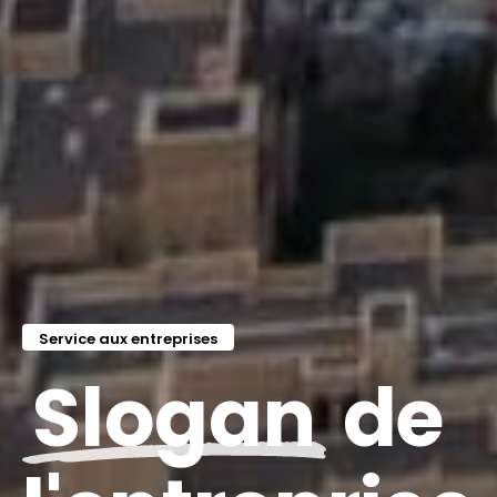
Service aux entreprises
S
l
o
g
a
n
d
e