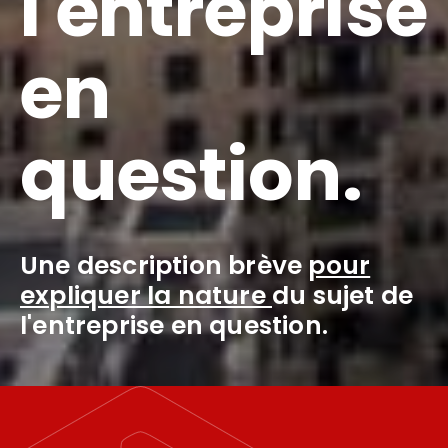
l
'
e
n
t
r
e
p
r
i
s
e
e
n
q
u
e
s
t
i
o
n
.
Une description brève
pour
expliquer la nature
du sujet de
l'entreprise en question.