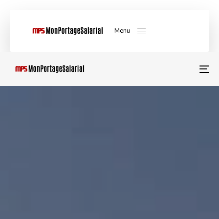
Menu
T
NA