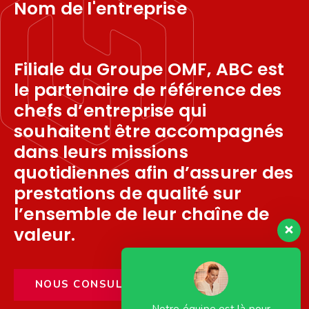
Nom de l'entreprise
Filiale du Groupe OMF, ABC est
le partenaire de référence des
chefs d’entreprise qui
souhaitent être accompagnés
dans leurs missions
quotidiennes afin d’assurer des
prestations de qualité sur
l’ensemble de leur chaîne de
valeur.
N
O
U
S
C
O
N
S
U
L
T
E
R